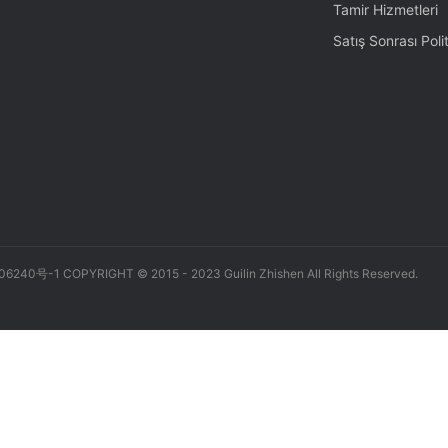
Tamir Hizmetleri
Satış Sonrası Polit
006240号-1 COPYRIGHT © 2015 - 2023 Guilin Zhishen All Rights Reserved.